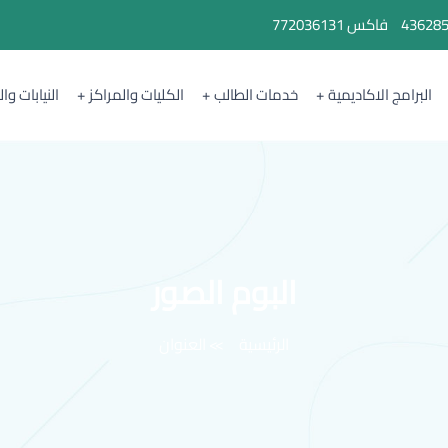
43628
فاكس
772036131
البرامج الاكاديمية
خدمات الطالب
الكليات والمراكز
النيابات وا
البوم الصور
الرئيسية
العنوان