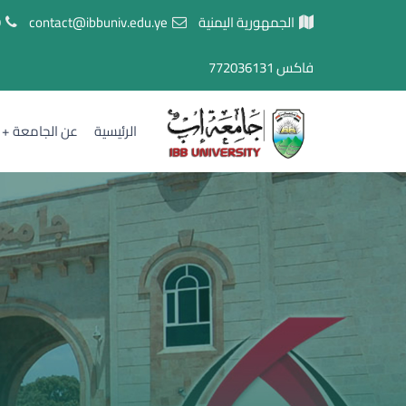
الجمهورية اليمنية
contact@ibbuniv.edu.ye
7
فاكس
772036131
الرئيسية
عن الجامعة