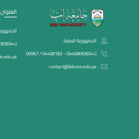
العنوان
الجمهورية
الجمهورية اليمنية
(+04)04408069 – 04408183 / 00967
(+04)04408069 – 04408183 / 00967
v.edu.ye
contact@ibbuniv.edu.ye