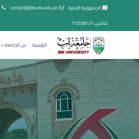
الجمهورية اليمنية
contact@ibbuniv.edu.ye
7
فاكس
772036131
الرئيسية
عن الجامعة