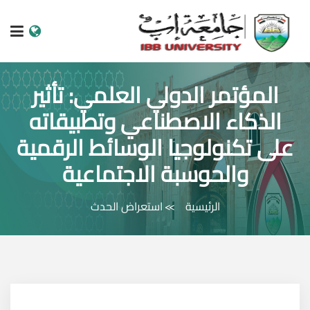
الرئيسية
المؤتمر الدولي العلمي: تأثير
الذكاء الاصطناعي وتطبيقاته
عن الجامعة
على تكنولوجيا الوسائط الرقمية
البرامج الاكاديمية
والحوسبة الاجتماعية
خدمات الطالب
الرئيسية
استعراض الحدث
الكليات والمراكز
النيابات والعمادات
البحث العلمي