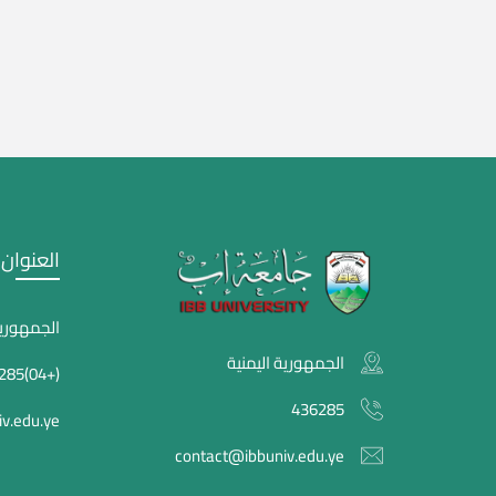
العنوان
الجمهورية
الجمهورية اليمنية
(+04)436285
436285
v.edu.ye
contact@ibbuniv.edu.ye