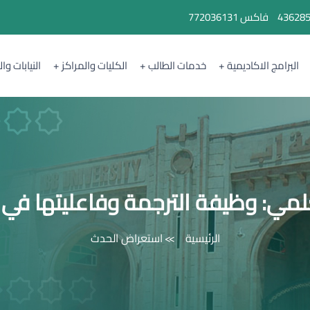
43628
فاكس
772036131
البرامج الاكاديمية
خدمات الطالب
الكليات والمراكز
النيابات وا
لمي: وظيفة الترجمة وفاعليتها في 
الرئيسية
استعراض الحدث