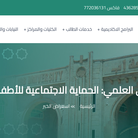
43628
فاكس
772036131
البرامج الاكاديمية
خدمات الطالب
الكليات والمراكز
النيابات وا
 العلمي: الحماية الاجتماعية للأطفال
الرئيسية
اسعراض الخبر