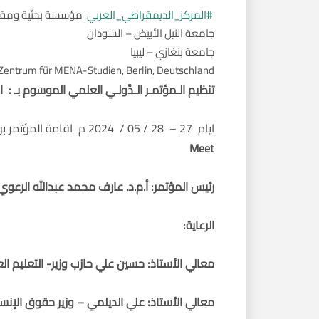
#المركز_الديمقراطي_العربي
مؤسسة بحثية ومقره أ
جامعة النيل الأبيض – السودان
جامعة بنغازي – ليبيا
entrum für MENA-Studien, Berlin, Deutschland
تنظيم الـمؤتمـر الـدَّولـي العلمي الموسوم بـ : 
ايام 27 – 28 / 05 / 2024 م اقامة المؤتمر بواسطة تقنيَّة التَّحاضر المرئي عبر تطبيق
Meet
رئيس المؤتمر: أ.م.د. عارف محمد عبدالله الرعوي
الرعاية:
معالي الأستاذ: حسين علي حازب وزير- التعليم ال
معالي الأستاذ: علي الديلمي – وزير حقوق الإنسا