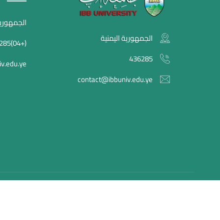
الجمهورية
الجمهورية اليمنية
(+04)436285
436285
v.edu.ye
contact@ibbuniv.edu.ye
جامة إب , © 2026 جميع الحقوق محفوظة.