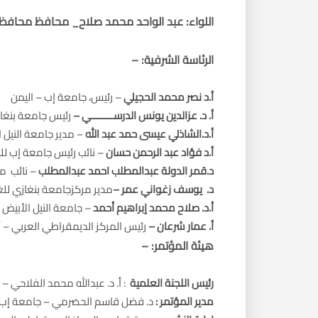
اللواء: عبد الواحد محمد صلاح_ محافظ محافظة
الرئاسة الشرفية
: –
أ.د نصر محمد الحجيلي
– رئيس، جامعة إب – اليمن
أ. د. عزالدين يونس الدرســــــــي
–
رئيس جامعة بنغازي
أ.د.الشاذلي عيسى حمد عبد الله
– مدير جامعة النيل 
أ.د فؤاد عبد الرحمن حسان
– نائب رئيس جامعة إب للد
د.قمر الدولة عبدالمطلب احمد عبدالمطلب
– نائب مد
د. يوسف زغواني عمر
–
مدير مركزجامعة بنغازي للغا
أ.د. صلاح محمد إبراهيم أحمد
– جامعة النيل الأبيض 
أ. عمار شرعان
–
رئيس المركز الديمقراطي العربي – ألم
هيئة المؤتمر
: –
رئيس اللجنة العلمية
: أ. د. عبدالله محمد الفلاحي 
مدير المؤتمر
:
د. فضل قاسم الحضرمي – جامعة إب 