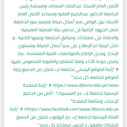
الأمين العام الأستاذ عبدالملك السقاف ومستشار رئيس
الجامعة الدكتور عبدالكريم الفقيه ومساعد الأمين العام
الأستاذ نبيل الورافي سير أعمال صيانة وترميم سور الجامعة،
ضمن الجهود الرامية إلى تحصين بيئة العملية التعليمية
والحفاظ على ممتلكات ومرافق الجامعة وبنيتها التحتية . و
خلال الزيارة تم الإطلاع على سير أعمال الصيانة ومستوى
الإنجاز، ومدى الإلتزام بالمواصفات الفنية المعتمدة ، بما
يضمن جودة الأداء وفقا للمعايير والشروط المنصوص عليها.
# *رابط الموقع الرسمي لجامعة إب نتمنى من الجميع زيارة
الموقع لمتابعة كل جديد*
https://www.ibbuniv.edu.ye/news # *رابط الصفحة
الرسمية لجامعة إب عبر الفيسبوك* *نأمل من الجميع
الإعجاب ومتابعة الصفحة*
https://www.facebook.com/www.ibbuniv.edu.ye/ # *رابط
القناة الرسمية لجامعة إب عبر اليوتيوب نتمنى من الجميع
الإشتراك وتفعيل زر الجرس ليصلكم كل جديد*