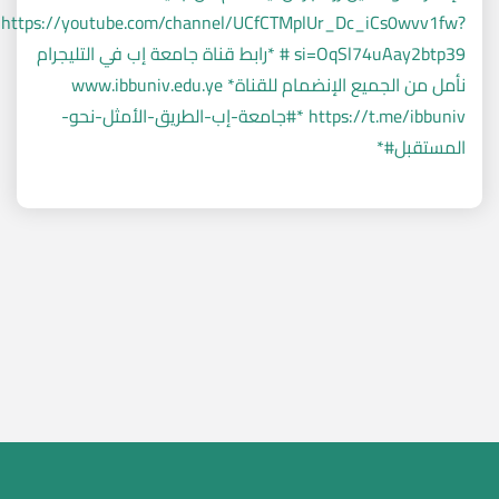
https://youtube.com/channel/UCfCTMplUr_Dc_iCs0wvv1fw?
si=OqSl74uAay2btp39 # *رابط قناة جامعة إب في التليجرام
نأمل من الجميع الإنضمام للقناة* www.ibbuniv.edu.ye
https://t.me/ibbuniv *#جامعة-إب-الطريق-الأمثل-نحو-
المستقبل#*