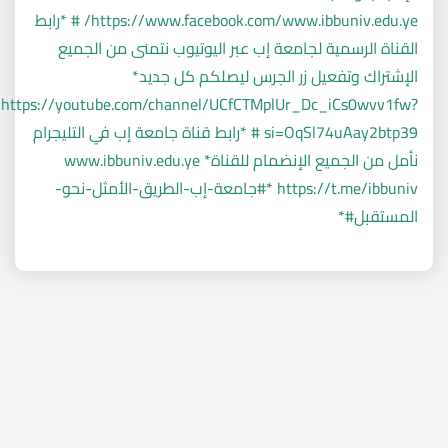
https://www.facebook.com/www.ibbuniv.edu.ye/ # *رابط
القناة الرسمية لجامعة إب عبر اليوتيوب نتمنى من الجميع
الإشتراك وتفعيل زر الجرس ليصلكم كل جديد*
https://youtube.com/channel/UCfCTMplUr_Dc_iCs0wvv1fw?
si=OqSl74uAay2btp39 # *رابط قناة جامعة إب في التليجرام
نأمل من الجميع الإنضمام للقناة* www.ibbuniv.edu.ye
https://t.me/ibbuniv *#جامعة-إب-الطريق-الأمثل-نحو-
المستقبل#*