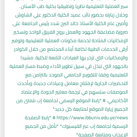
سير العملية التعليمية نظريا وتطبيقيا بكلية طب الأسنان .
وخلال زيارته بحضور نائب عميد الكلية الدكتور علي الشاوش
وأمين عام الكلية الأستاذ خالد البرح شدد رئيس الجامعة على
ضرورة مضاعفة الجهود والعمل بروح الفريق الواحد وتسخير
الإمكانيات المتاحة لخدمة مكونات العملية التعليمية وتوفير
أرقى الخدمات الطبية لكافة أبناء المجتمع من خلال الكوادر
والإمكانيات التي تزخر بها العيادات التابعة للكلية. مشيدا
بالجهود التي تبذل في سبيل تطوير الأداء وضبط مسار العملية
التعليمية وفقا للتقويم الجامعي الموحد بالتزامن مع
التحضيرات الجارية لإفتتاح معامل وعيادات جديدة وبأحدث
الموصفات ستسهم في ترجمة معايير الجودة والإعتماد
الأكاديمي. # *رابط الموقع الرسمي لجامعة إب نتمنى من
الجميع زيارة الموقع لمتابعة كل جديد*
https://www.ibbuniv.edu.ye/news # *رابط الصفحة
الرسمية لجامعة إب عبر الفيسبوك* *نأمل من الجميع
الإعجاب ومتابعة الصفحة*