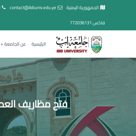
الجمهورية اليمنية
contact@ibbuniv.edu.ye
7
فاكس
772036131
الرئيسية
عن الجامعة
فتح مظاريف العطا