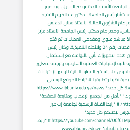
الجامعة الأستاذ الدكتور نصر الحجيلي وبحضور
ستشار رئيس الجامعة الدكتور عبدالكريم الفقيه
دير عام الشؤون المالية الأستاذ سنان الدعيس،
س، ومدير عام مكتب رئيس الجامعة الأستاذ عزيز
ستاذ هاشم علوي ومقدمي العطاءات تم فتح
المظاريف وفقا للإجراءات المحددة بقانون المناقصات رقم 24 ولائحته التنفيذية. وكان رئيس
أن هذه التجهيزات تأتي بالتواقت مع إستكمال
لبية لإحتياجات العملية التعليمية وترجمة لمعايير
حرص على تسخير الموارد الذاتية لتوفير الإحتياجات
ليمية نظريا وتطبيقيا. # *رابط الموقع الرسمي
لجامعة إب نتمنى من الجميع زيارة الموقع لمتابعة كل جديد* https://www.ibbuniv.edu.ye/news
وك* *نأمل من الجميع الإعجاب ومتابعة الصفحة*
https://www.facebook.com/www.ibbuniv.edu.ye/ # *رابط القناة الرسمية لجامعة إب عبر
 الجرس ليصلكم كل جديد*
https://youtube.com/channel/UCfCTMplUr_Dc_iCs0wvv1fw?si=OqSl74uAay2btp39 # *رابط
قناة جامعة إب في التليجرام نأمل من الجميع الإنضمام للقناة* www.ibbuniv.edu.ye