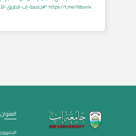
https://t.me/ibbuniv *#جامعة-إب-الطريق-الأمثل-نحو-المستقبل#*
العنوان
الجمهورية