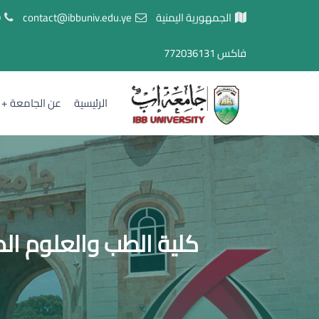
الجمهورية اليمنية
contact@ibbuniv.edu.ye
7
فاكس
772036131
الرئيسية
عن الجامعة
كلية الطب والعلوم الص