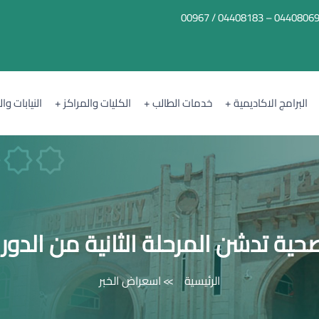
04408069 – 04408183 / 0096
البرامج الاكاديمية
خدمات الطالب
الكليات والمراكز
النيابات وا
حية تدشن المرحلة الثانية من الدورا
الرئيسية
اسعراض الخبر