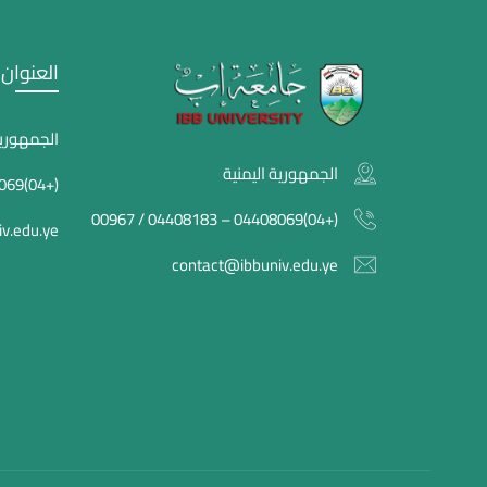
العنوان
الجمهورية
الجمهورية اليمنية
(+04)04408069 – 04408183 / 00967
(+04)04408069 – 04408183 / 00967
v.edu.ye
contact@ibbuniv.edu.ye