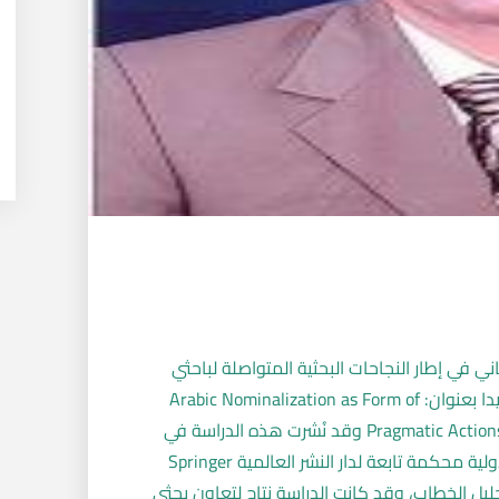
ي في إطار النجاحات البحثية المتواصلة لباحثي
جامعة إب، نشر الدكتور محمد الشرماني بحثا جديدا بعنوان: Arabic Nominalization as Form of
Pragmatic Actions in Digital Discourse: A Corpus-Based Study وقد نُشرت هذه الدراسة في
مجلة Corpus Pragmatics، وهي مجلة علمية دولية محكمة تابعة لدار النشر العالمية Springer
وتحليل الخطاب، وقد كانت الدراسة نتاج لتعاون بحثي