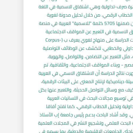
هرة صرف-تداولية وهي اشتقاق الاسمية في اللغة
في الخطاب الرقمي، من خلال تحليل مدونة لغوية
لعدد 10000 نصا تحتوي على 103919 كلمة، من ضمنها 5705 كلمة "للاسمية" العربية في منصة
لاسمية في التعبير عن المواقف الاجتماعية
والتفاعل التواصلي في الفضاء الرقمي. واعتمدت الدراسة على منهاج لغوي يعرف ب (Corpus-
تحليل التداولي والخطابي، للكشف عن الوظائف التواصلية
 مثل التعبير عن التضامن، والتواصل، والهوية،
صير - وبناء المواقف الاجتماعية، والثقافية. تم
 الدراسة باستخدام لغة Python. وأظهرت نتائج الدراسة أن الاشتقاق الاسمي في العربية
ة ديناميكية لإنتاج المعنى على البيئات الرقمية،
يف مع وسائل التواصل الحديثة، والتعبير عنها بكل
في توسيع مجالات البحث في اللسانيات العربية
اولية وتحليل الخطاب الرقمي، كما تفتح آفاقا
ي. وقد أشاد الباحث بدعم رئيس جامعة إب الأستاذ
ئة البحث العلمي وتشجيع النشر في المجلات العلمية
باحثي الجامعات الإقليمية والدولية، بما يسهم في