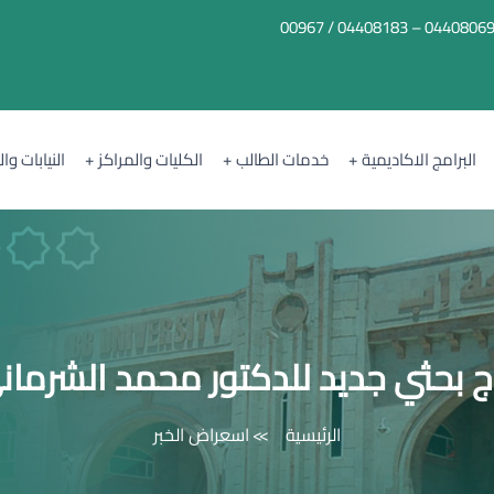
04408069 – 04408183 / 0096
البرامج الاكاديمية
خدمات الطالب
الكليات والمراكز
النيابات وا
اج بحثي جديد للدكتور محمد الشرمان
الرئيسية
اسعراض الخبر