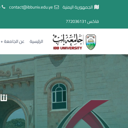
الجمهورية اليمنية
contact@ibbuniv.edu.ye
7
فاكس
772036131
الرئيسية
عن الجامعة
نت