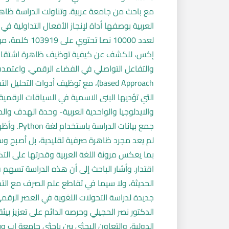
مع باحث من جامعة عربية. وتناولت الدراسة ظا
العربية بوصفها أداة لإنجاز الأفعال التداولية 
إكس، للكشف عن كيفية توظيف ظاهرة اشتقاق ا
based Approach)، مع توظيف أدوات ال
التي تؤديها البنى الاسمية في السياقات الرقمية،
والايدلوجيا والواحدية العربية- وحدة الهدف والم
جمع بيانات
لم يعد مجرد ظاهرة صرفية تقليدية، بل أصبح وسيل
بما يعكس مرونة اللغة العربية وقدرتها على التك
اقتدار. وأشار الباحث إلى أن هذه الدراسة تسهم 
الحديثة، ولا سيما في تقاطع علم الصرف مع التد
جديدة لدراسة التحولات اللغوية في العصر الرقم
الدكتور نصر الحجيلي وحرصه الدائم على تعزيز بي
الدولية، والتعاون البحثي بين باحثي جامعة إب و