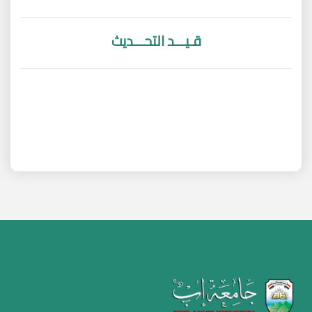
قـيـــد التحـــديث