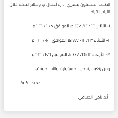
الطلاب المحملون بمقرري إدارة أعمال ب ونظام الحكم خلال
الأيام الآتية:
١- الأثنين ٢٢/ ١٢/ ١٤٤٧ھ الموافق ٨/ ٦/ ٢٠٢٦م
٢- الثلاثاء ٢٣/ ١٢/ ١٤٤٧ھ الموافق ٩/٦/ ٢٠٢٦م
٣- الأربعاء ٢٤/١٢/ ١٤٤٧ھ الموافق ١٠/٦/ ٢٠٢٦م
ومن يتغيب يتحمل المسؤولية. والله الموفق.
عميد الكلية
أ.د. ناجي الصناعي