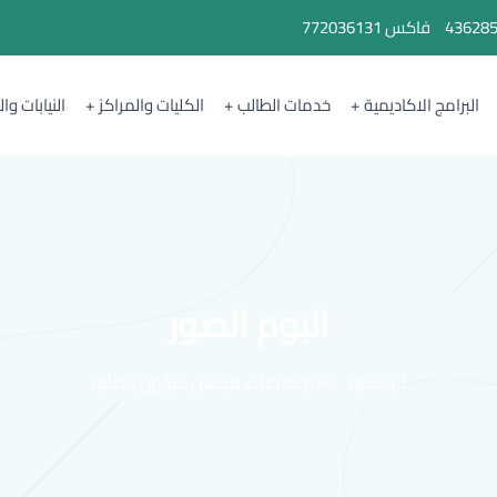
43628
فاكس
772036131
البرامج الاكاديمية
خدمات الطالب
الكليات والمراكز
النيابات وا
البوم الصور
الرئيسية
اجتماعات مجلس شؤون الطلبة