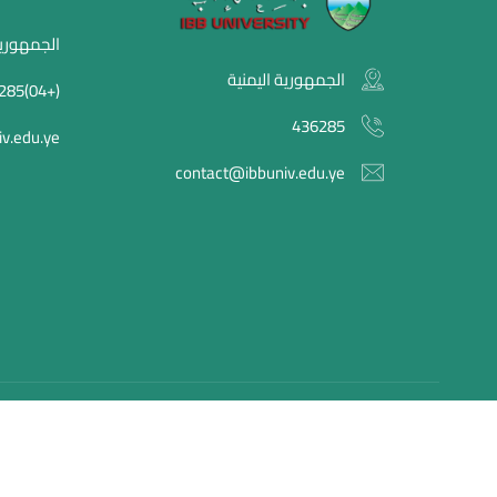
الجمهورية
الجمهورية اليمنية
(+04)436285
436285
v.edu.ye
contact@ibbuniv.edu.ye
جامة إب , © 2026 جميع الحقوق محفوظة.