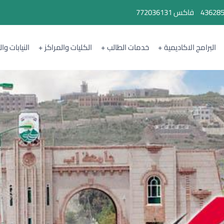
43628
فاكس
772036131
البرامج الاكاديمية
خدمات الطالب
الكليات والمراكز
النيابات وا