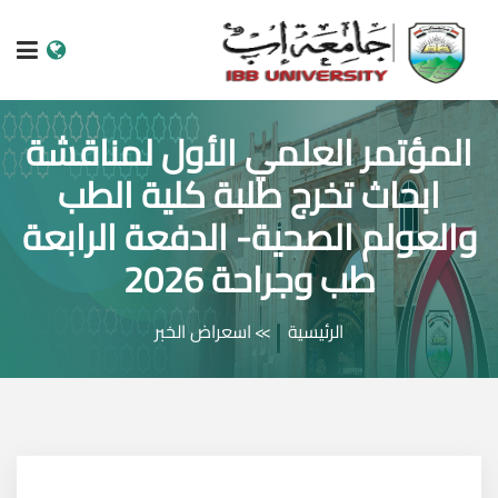
الرئيسية
المؤتمر العلمي الأول لمناقشة
ابحاث تخرج طلبة كلية الطب
عن الجامعة
والعولم الصحية- الدفعة الرابعة
البرامج الاكاديمية
طب وجراحة 2026
خدمات الطالب
الرئيسية
اسعراض الخبر
الكليات والمراكز
النيابات والعمادات
البحث العلمي