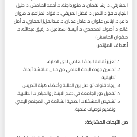
المشرقي، د. رشا لقمان، د. منور داجنة، د. أحمد الطامش، د. خليل
النجار، د. فؤاد الأمير، د. فضل العريفي، د. فؤاد المزاحم، د. مروان
داعر، د. ايناس علوان، د. عادل عدنان، د. عبدالعزيز العماري، د. أمل
غانم، د. أضواء المحمدي، د. أنيسة اسماعيل، د. رفيق عبدالله، د.
صفوان الطاهش).
أهداف المؤتمر:
تعزيز ثقافة البحث العلمي لدى الطلبة.
تحسين جودة البحث العلمي من خلال مناقشة أبحاث
تطبيقية.
إيجاد قنوات تواصل بين الطلبة وأعضاء هيئة التدريس.
تفعيل دور الجامعة في دعم الابتكار والمبادرات الطلابية.
تشخيص المشكلات الصحية الشائعة في المجتمع اليمني
وتقديم توصيات علمية.
من الأبحاث المشاركة: