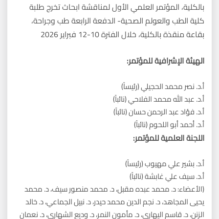
بالكلية، المؤتمر العلمي الأول لمناقشة ابحاث تخرج طلبة
كلية الطب والعولم الصحية- الدفعة الرابعة طب وجراحة،
بقاعة منقذة بالكلية، خلال الفترة 10-12 فبراير 2026
الهيئة الإشرافية للمؤتمر:
أ.د. نصر محمد الحجيلي (رئيساً)
أ.د. عبد الله محمد الفلاحي (نائباً)
أ.د. فؤاد عبد الرحمن حسان (نائباً)
أ.د. أحمد أبو اللحوم (نائباً)
اللجنة العلمية للمؤتمر:
أ.د. بشير علي مهيوب (رئيساً)
أ.د. سيف علي غابشة (نائباً)
(الأعضاء: د. محمد عبده مقبل، د. محمد منصور سيف، د. محمد
يحيى المجاهد، د. نجم الدين محمد حيدر، د. نبيل الجماعي، د. خالد
الزنن، د. قاسم اليهاري، د. مأمون النمر، د. وديع الشهاري، د. نعمان