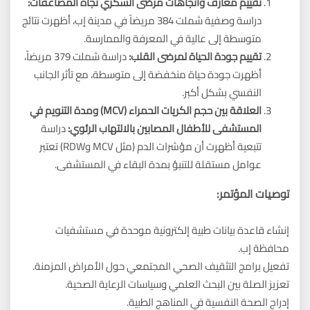
تقييم معارف واتجاهات مرضى السكري تجاه المضاعفات:
دراسة وصفية شملت 384 مريضاً في مدينة إب، أظهرت نتائج
متوسطة إلى عالية في المعرفة والممارسة.
تقييم جودة الحياة لمرضى القلب:
دراسة شملت 379 مريضاً،
أظهرت جودة حياة منخفضة إلى متوسطة، مع تأثر الجانب
النفسي بشكل أكبر.
العلاقة بين حجم الكريات الحمراء (
MCV
) ومدة التنويم في
المستشفى للأطفال المصابين بالالتهاب الرئوي:
دراسة
تتبعية أظهرت أن مؤشرات الدم (مثل MCV وRDW) تعتبر
عوامل مستقلة للتنبؤ بمدة البقاء في المستشفى.
توصيات المؤتمر:
إنشاء قاعدة بيانات طبية إلكترونية موحدة في مستشفيات
محافظة إب.
تفعيل برامج التثقيف الصحي المجتمعي حول الأمراض المزمنة.
تعزيز الصلة بين البحث العلمي وسياسات الرعاية الصحية.
إدراج الصحة النفسية في المناهج الطبية.