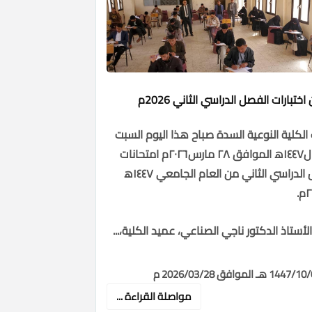
ختبارات الفصل الدراسي الثاني 2026م
لكلية النوعية السدة صباح هذا اليوم السبت
٩ شوال١٤٤٧ھ الموافق ٢٨ مارس٢٠٢٦م امتحانات
الفصل الدراسي الثاني من العام الجامعي ١٤٤٧ھ
لأستاذ الدكتور ناجي الصناعي، عميد الكلية،...
مواصلة القراءة ...