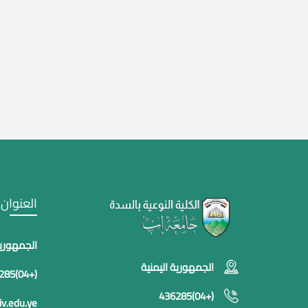
العنوان
الجمهورية
الجمهورية اليمنية
(+04)436285
(+04)436285
v.edu.ye